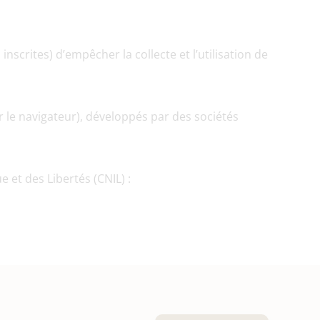
scrites) d’empêcher la collecte et l’utilisation de 
 le navigateur), développés par des sociétés 
Pour en savoir plus sur les cookies, vous pouvez consulter le site de la Commission Nationale de l’Informatique et des Libertés (CNIL) : 